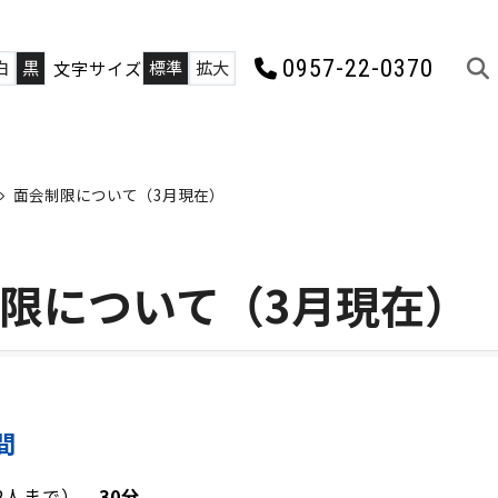
0957-22-0370
白
黒
標準
拡大
文字サイズ
面会制限について（3月現在）
制限について（3月現在）
間
（2人まで）
30分