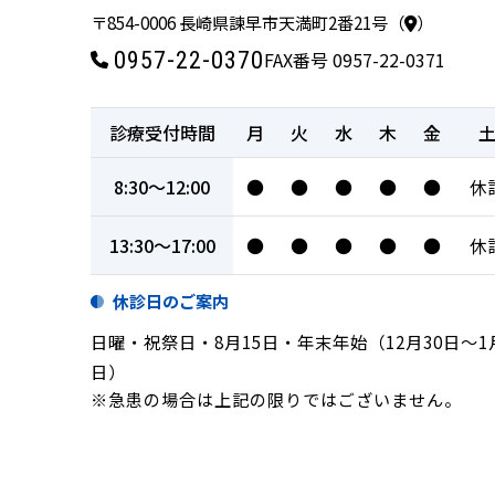
〒854-0006 長崎県諫早市天満町2番21号（
）
0957-22-0370
FAX番号 0957-22-0371
診療受付時間
月
火
水
木
金
8:30～12:00
●
●
●
●
●
休
13:30～17:00
●
●
●
●
●
休
休診日のご案内
日曜・祝祭日・8月15日・年末年始（12月30日～1
日）
※急患の場合は上記の限りではございません。